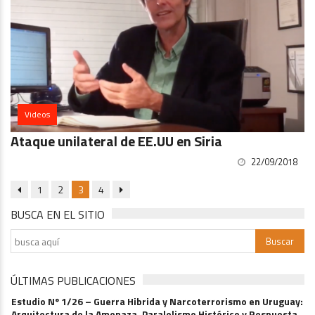
Videos
Ataque unilateral de EE.UU en Siria
22/09/2018
1
2
3
4
BUSCA EN EL SITIO
ÚLTIMAS PUBLICACIONES
Estudio Nº 1/26 – Guerra Hibrida y Narcoterrorismo en Uruguay:
Arquitectura de la Amenaza, Paralelismo Histórico y Respuesta