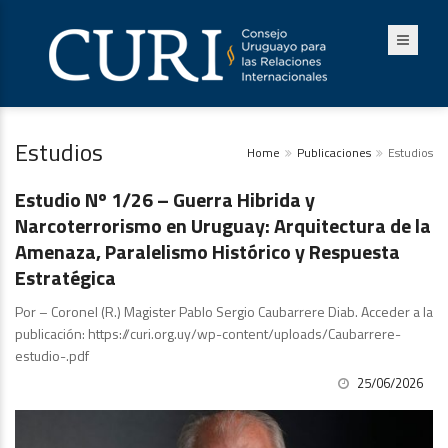
Estudios
Home
Publicaciones
Estudios
Estudios
Estudio Nº 1/26 – Guerra Hibrida y
Narcoterrorismo en Uruguay: Arquitectura de la
Amenaza, Paralelismo Histórico y Respuesta
Estratégica
Por – Coronel (R.) Magister Pablo Sergio Caubarrere Diab. Acceder a la
publicación: https://curi.org.uy/wp-content/uploads/Caubarrere-
estudio-.pdf
25/06/2026