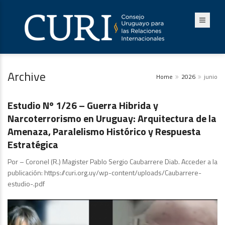
Archive
Home
2026
junio
Publicaciones
Estudio Nº 1/26 – Guerra Hibrida y
Narcoterrorismo en Uruguay: Arquitectura de la
Amenaza, Paralelismo Histórico y Respuesta
Estratégica
Por – Coronel (R.) Magister Pablo Sergio Caubarrere Diab. Acceder a la
publicación: https://curi.org.uy/wp-content/uploads/Caubarrere-
estudio-.pdf