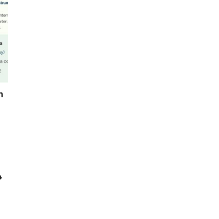
n
y
4