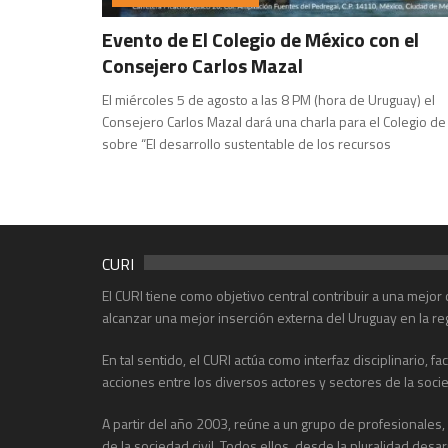
Evento de El Colegio de México con el
Consejero Carlos Mazal
El miércoles 5 de agosto a las 8 PM (hora de Uruguay) el
Consejero Carlos Mazal dará una charla para el Colegio d
sobre “El desarrollo sustentable de los recursos
CURI
El CURI tiene como objetivo central contribuir a una mejo
alcanzar una mejor inserción externa del Uruguay en la re
En tal sentido, el CURI actúa como interfaz disciplinario, f
acciones entre los diversos actores y sectores de la soci
A partir del año 2003, reúne a un grupo de profesionales
de la sociedad civil. Todos ellos, desde la pluralidad desa