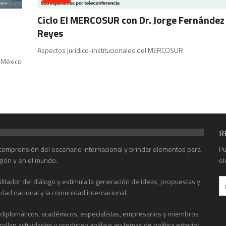
Ciclo El MERCOSUR con Dr. Jorge Fernández
Reyes
Aspectos jurídico-institucionales del MERCOSUR
e México
R
r comprensión del escenario internacional y brindar elementos para
Pu
gión y en el mundo.
el
acilitador del diálogo y estimula la generación de ideas, propuestas y
edad nacional y la comunidad internacional.
, diplomáticos, académicos, especialistas, empresarios y miembros
rrollan actividades y producen análisis en temas de política exterior,