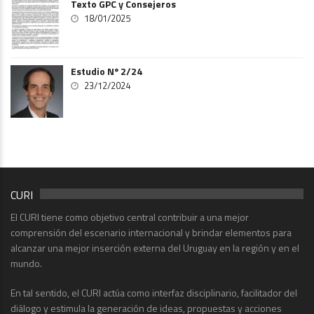
Texto GPC y Consejeros
18/01/2025
Estudio Nº 2/24
23/12/2024
CURI
El CURI tiene como objetivo central contribuir a una mejor
comprensión del escenario internacional y brindar elementos para
alcanzar una mejor inserción externa del Uruguay en la región y en el
mundo.
En tal sentido, el CURI actúa como interfaz disciplinario, facilitador del
diálogo y estimula la generación de ideas, propuestas y acciones