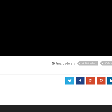
Guardado en:
Actividades
Video
a
b
c
d