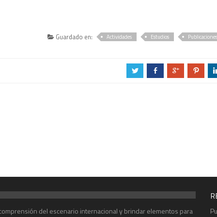
Guardado en:
Actividades
Estudios
Publicacione
a
b
c
d
R
r comprensión del escenario internacional y brindar elementos para
Pu