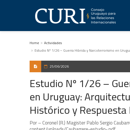
Home
Actividades
Estudio Nº 1/26 – Guerra Hibrida y Narcoterrorismo en Urugua
25/06/2026
Estudio Nº 1/26 – Gue
en Uruguay: Arquitect
Histórico y Respuesta 
Por – Coronel (R.) Magister Pablo Sergio Caubarrer
content/uploads/Caubarrere-estudio-.pdf