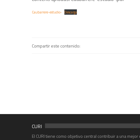
Caubarrere-estudio-
Descarga
Compartir este contenido:
CURI
El CURI tiene como objetivo central contribuir a una mejo