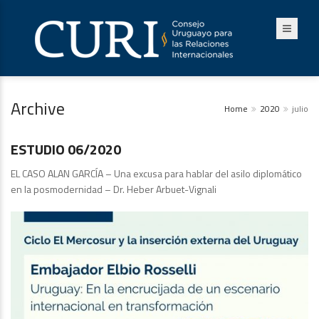
Archive
Home
2020
julio
Estudios
ESTUDIO 06/2020
EL CASO ALAN GARCÍA – Una excusa para hablar del asilo diplomático
en la posmodernidad – Dr. Heber Arbuet-Vignali