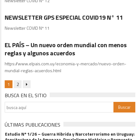
Newsletter COVID Nº 12
GPS
NEWSLETTER GPS ESPECIAL COVID19 N° 11
Newsletter COVID Nº 11
Noticias Internacionales
EL PAÍS – Un nuevo orden mundial con menos
reglas y algunos acuerdos
https://www.elpais.com.uy/economia-y-mercado/nuevo-orden-
mundial-reglas-acuerdos.html
1
2
BUSCA EN EL SITIO
ÚLTIMAS PUBLICACIONES
Estudio Nº 1/26 – Guerra Hibrida y Narcoterrorismo en Uruguay:
Arquitectura de la Amenaza, Paralelismo Histórico y Respuesta