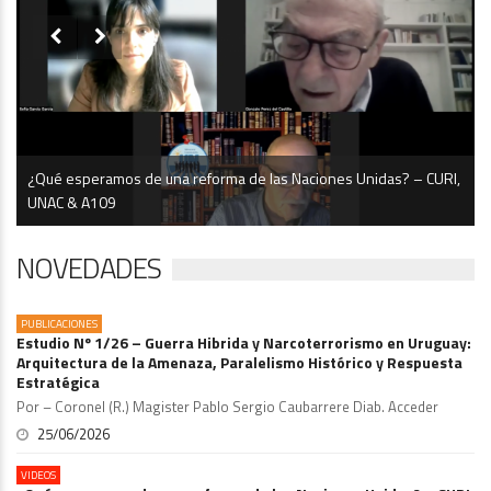


¿Qué esperamos de una reforma de las Naciones Unidas? – CURI,
UNAC & A109
NOVEDADES
PUBLICACIONES
Estudio Nº 1/26 – Guerra Hibrida y Narcoterrorismo en Uruguay:
Arquitectura de la Amenaza, Paralelismo Histórico y Respuesta
Estratégica
Por – Coronel (R.) Magister Pablo Sergio Caubarrere Diab. Acceder
25/06/2026
VIDEOS