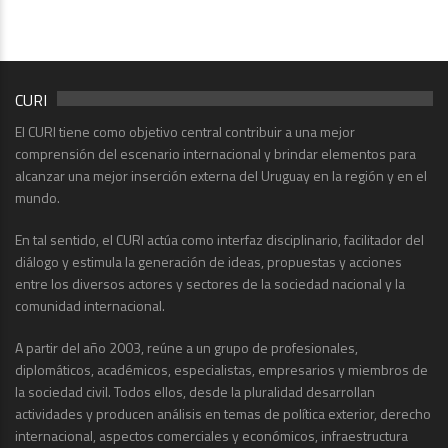
CURI
El CURI tiene como objetivo central contribuir a una mejor
comprensión del escenario internacional y brindar elementos para
alcanzar una mejor inserción externa del Uruguay en la región y en el
mundo.
En tal sentido, el CURI actúa como interfaz disciplinario, facilitador del
diálogo y estimula la generación de ideas, propuestas y acciones
entre los diversos actores y sectores de la sociedad nacional y la
comunidad internacional.
A partir del año 2003, reúne a un grupo de profesionales,
diplomáticos, académicos, especialistas, empresarios y miembros de
la sociedad civil. Todos ellos, desde la pluralidad desarrollan
actividades y producen análisis en temas de política exterior, derecho
internacional, aspectos comerciales y económicos, infraestructura