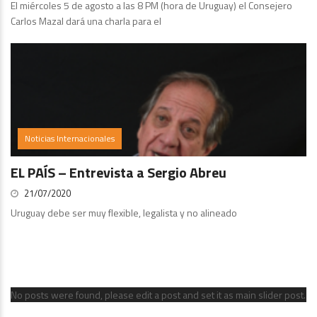
El miércoles 5 de agosto a las 8 PM (hora de Uruguay) el Consejero
Carlos Mazal dará una charla para el
Noticias Internacionales
EL PAÍS – Entrevista a Sergio Abreu
21/07/2020
Uruguay debe ser muy flexible, legalista y no alineado
st.
No posts were found, please edit a post and set it as main slider post.
No