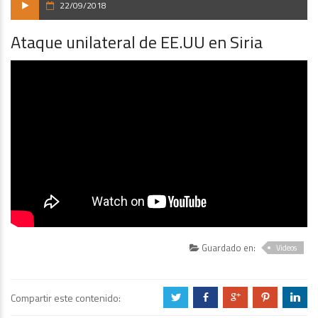
22/09/2018
Ataque unilateral de EE.UU en Siria
Guardado en:
Videos
Compartir este contenido:
a
b
c
d
j