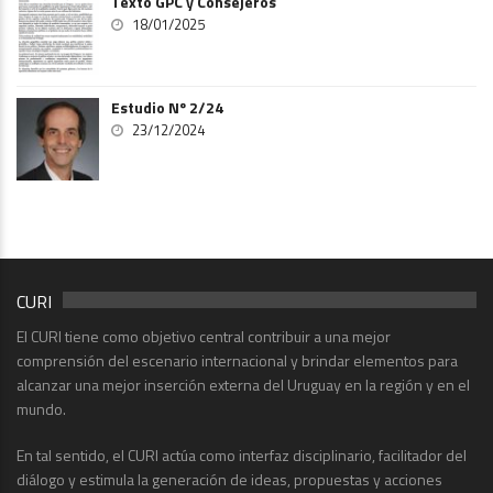
Texto GPC y Consejeros
18/01/2025
Estudio Nº 2/24
23/12/2024
CURI
El CURI tiene como objetivo central contribuir a una mejor
comprensión del escenario internacional y brindar elementos para
alcanzar una mejor inserción externa del Uruguay en la región y en el
mundo.
En tal sentido, el CURI actúa como interfaz disciplinario, facilitador del
diálogo y estimula la generación de ideas, propuestas y acciones