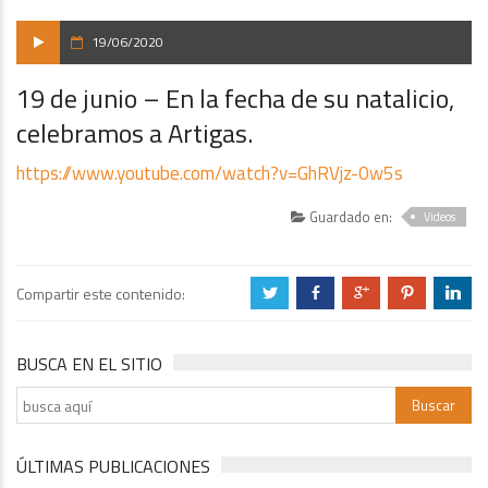
19/06/2020
19 de junio – En la fecha de su natalicio,
celebramos a Artigas.
https://www.youtube.com/watch?v=GhRVjz-0w5s
Guardado en:
Videos
Compartir este contenido:
a
b
c
d
j
BUSCA EN EL SITIO
ÚLTIMAS PUBLICACIONES