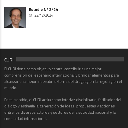
Estudio Nº 2/24
23/12/2024
CURI
El CURI tiene como objetivo central contribuir a una mejor
comprensión del escenario internacional y brindar elementos para
alcanzar una mejor inserción externa del Uruguay en la región y en el
mundo.
En tal sentido, el CURI actúa como interfaz disciplinario, facilitador del
diálogo y estimula la generación de ideas, propuestas y acciones
entre los diversos actores y sectores de la sociedad nacional y la
comunidad internacional.