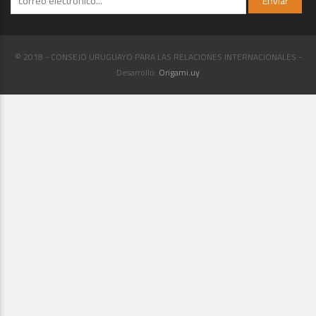
© 2018 - CONSEJO URUGUAYO PARA LAS RELACIONES INTERNACIONALES -
Desarrollo:
Origami.uy