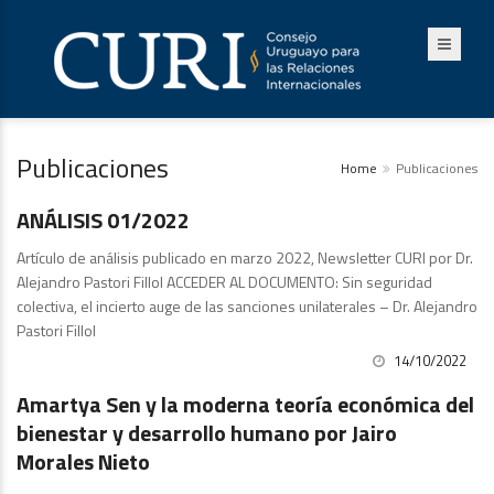
Publicaciones
Home
Publicaciones
Análisis
ANÁLISIS 01/2022
Artículo de análisis publicado en marzo 2022, Newsletter CURI por Dr.
Alejandro Pastori Fillol ACCEDER AL DOCUMENTO: Sin seguridad
colectiva, el incierto auge de las sanciones unilaterales – Dr. Alejandro
Pastori Fillol
14/10/2022
Artículos y Comentarios
Amartya Sen y la moderna teoría económica del
bienestar y desarrollo humano por Jairo
Morales Nieto