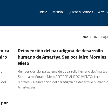
Inicio
Misión
Quienes Somos
Activ
Home
2022
ago
Publicaciones
ómica
Reinvención del paradigma de desarrollo
airo
humano de Amartya Sen por Jairo Morales
Nieto
 y
Reinvención del paradigma de desarrollo humano de Amartya
Sen – Jairo Morales Nieto ACCEDER AL DOCUMENTO: Jairo
 del
Morales – Reinvención del paradigma de desarrollo humano 
Amartya Sen
 por