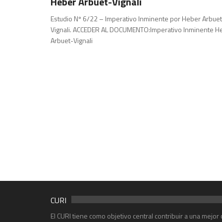
Heber Arbuet-Vignali
Estudio Nº 6/22 – Imperativo Inminente por Heber Arbuet
Vignali. ACCEDER AL DOCUMENTO:Imperativo Inminente H
Arbuet-Vignali
CURI
El CURI tiene como objetivo central contribuir a una mejo