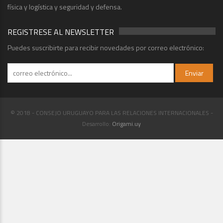
física y logística y seguridad y defensa.
REGISTRESE AL NEWSLETTER
Puedes suscribirte para recibir novedades por correo electrónico:
© 2018 - CONSEJO URUGUAYO PARA LAS RELACIONES INTERNACIONALES -
Desarrollo:
Origami.uy