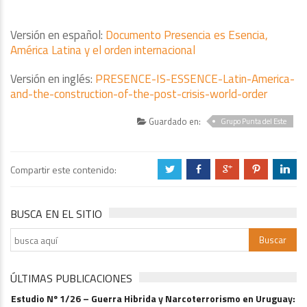
Versión en español:
Documento Presencia es Esencia,
América Latina y el orden internacional
Versión en inglés:
PRESENCE-IS-ESSENCE-Latin-America-
and-the-construction-of-the-post-crisis-world-order
Guardado en:
Grupo Punta del Este
Compartir este contenido:
a
b
c
d
j
BUSCA EN EL SITIO
ÚLTIMAS PUBLICACIONES
Estudio Nº 1/26 – Guerra Hibrida y Narcoterrorismo en Uruguay: