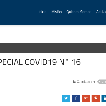
Inicio
Misión
Quienes Somos
Activ
ECIAL COVID19 N° 16
Guardado en:
GP
a
b
c
d