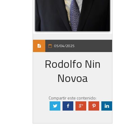
05/04/2025
Rodolfo Nin
Novoa
Compartir este contenido:
a
b
c
d
j