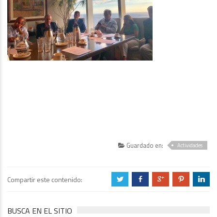
Guardado en:
Actividades
Compartir este contenido:
a
b
c
d
j
BUSCA EN EL SITIO