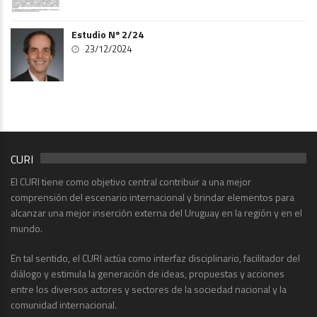
Estudio Nº 2/24
23/12/2024
CURI
El CURI tiene como objetivo central contribuir a una mejor
comprensión del escenario internacional y brindar elementos para
alcanzar una mejor inserción externa del Uruguay en la región y en el
mundo.
En tal sentido, el CURI actúa como interfaz disciplinario, facilitador del
diálogo y estimula la generación de ideas, propuestas y acciones
entre los diversos actores y sectores de la sociedad nacional y la
comunidad internacional.