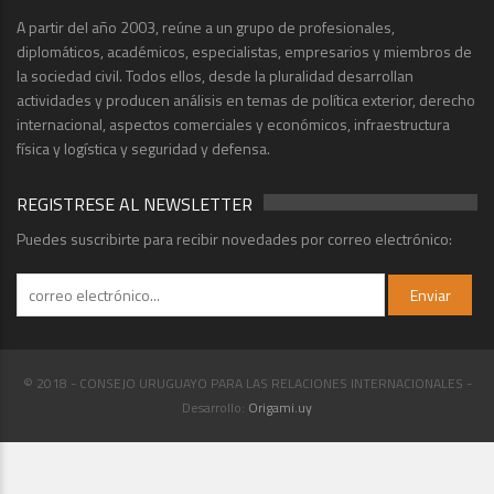
A partir del año 2003, reúne a un grupo de profesionales,
diplomáticos, académicos, especialistas, empresarios y miembros de
la sociedad civil. Todos ellos, desde la pluralidad desarrollan
actividades y producen análisis en temas de política exterior, derecho
internacional, aspectos comerciales y económicos, infraestructura
física y logística y seguridad y defensa.
REGISTRESE AL NEWSLETTER
Puedes suscribirte para recibir novedades por correo electrónico:
© 2018 - CONSEJO URUGUAYO PARA LAS RELACIONES INTERNACIONALES -
Desarrollo:
Origami.uy