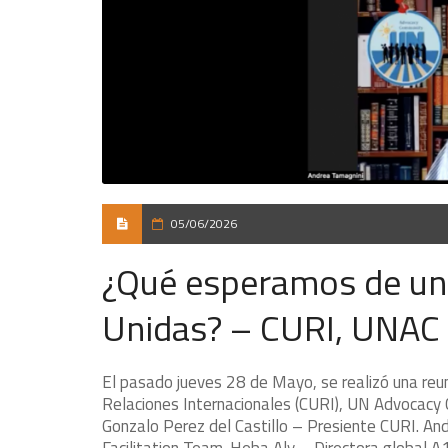
05/06/2026
¿Qué esperamos de una
Unidas? – CURI, UNAC
El pasado jueves 28 de Mayo, se realizó una reun
Relaciones Internacionales (CURI), UN Advocacy 
Gonzalo Perez del Castillo – Presiente CURI. A