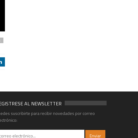
s
j
EGISTRESE AL NEWSLETTER
edes suscribirte para recibir novedades por correo
ectrónico: