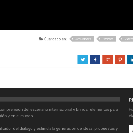
Guardado en:
Actividades
Eventos
Video
a
b
c
d
R
r comprensión del escenario internacional y brindar elementos para
Pu
gión y en el mundo.
el
acilitador del diálogo y estimula la generación de ideas, propuestas y