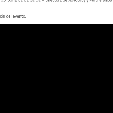
109. Sofia García García – Directora de Advocacy y Partnerships
ión del evento: