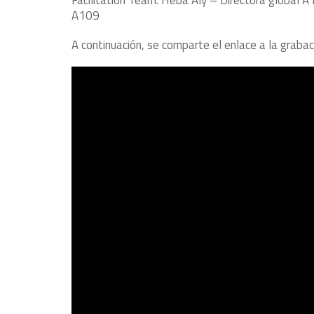
Facilitation Team. Heba Aly – Directora global A
A109
A continuación, se comparte el enlace a la grabac