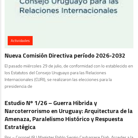
Actividades
Nueva Comisión Directiva período 2026-2032
El pasado miércoles 29 de julio, de conformidad con lo establecido en
los Estatutos del Consejo Uruguayo para las Relaciones
Internacionales (CURI), se realizaron las elecciones para la
presidencia de
Actividades
Estudio Nº 1/26 – Guerra Hibrida y
Narcoterrorismo en Uruguay: Arquitectura de la
Amenaza, Paralelismo Histórico y Respuesta
Estratégica
Por – Coronel (R.) Magister Pablo Sergio Caubarrere Diab. Acceder a la