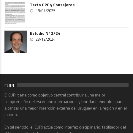
Texto GPC y Consejeros
18/01/2025
Estudio Nº 2/24
23/12/2024
CURI
El CURI tiene como objetivo central contribuir a una mejor
comprensión del escenario internacional y brindar elementos para
alcanzar una mejor inserción externa del Uruguay en la región y en el
mundo.
En tal sentido, el CURI actúa como interfaz disciplinario, facilitador del