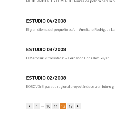
MEDIO AMBIENTE Y COMERCIO: Pautas de política para la 
Publicaciones
ESTUDIO 04/2008
El gran dilema del pequeño país – Aureliano Rodríguez La
Estudios
ESTUDIO 03/2008
El Mercosur y “Nosotros” – Fernando González Guyer
Publicaciones
ESTUDIO 02/2008
KOSOVO: El pasado regional proyectándose a un futuro glo
…
1
10
11
12
13