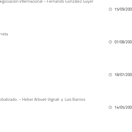
negociación internacional – Fernando González Guyer
15/09/200
rreta
07/08/200
18/07/200
balizado. – Heber Arbuet-Vignali y Luis Barrios
14/05/200