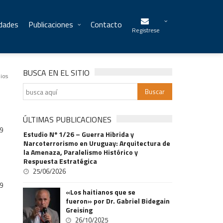
idades
Publicaciones
Contacto
Registrese
BUSCA EN EL SITIO
ios
ÚLTIMAS PUBLICACIONES
9
Estudio Nº 1/26 – Guerra Hibrida y
Narcoterrorismo en Uruguay: Arquitectura de
la Amenaza, Paralelismo Histórico y
Respuesta Estratégica
25/06/2026
9
«Los haitianos que se
fueron» por Dr. Gabriel Bidegain
Greising
26/10/2025