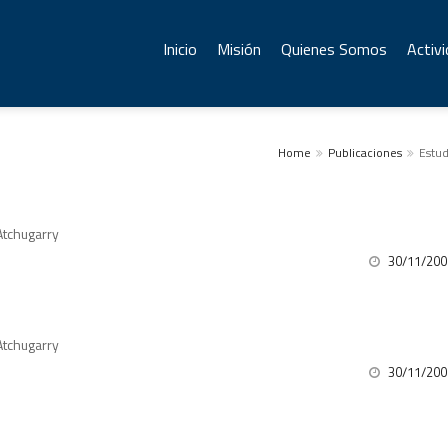
Inicio
Misión
Quienes Somos
Activ
Home
Publicaciones
Estud
 Atchugarry
30/11/200
 Atchugarry
30/11/200