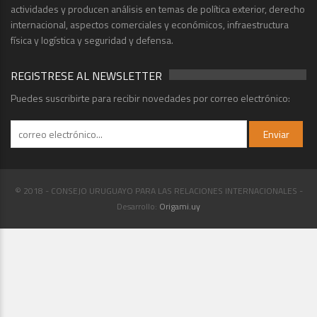
actividades y producen análisis en temas de política exterior, derecho
internacional, aspectos comerciales y económicos, infraestructura
física y logística y seguridad y defensa.
REGISTRESE AL NEWSLETTER
Puedes suscribirte para recibir novedades por correo electrónico:
© 2018 - CONSEJO URUGUAYO PARA LAS RELACIONES INTERNACIONALES -
Desarrollo:
Origami.uy