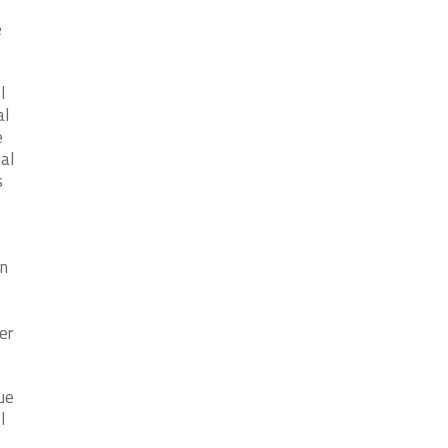
e
l
al
e
al
s
en
er
ue
l