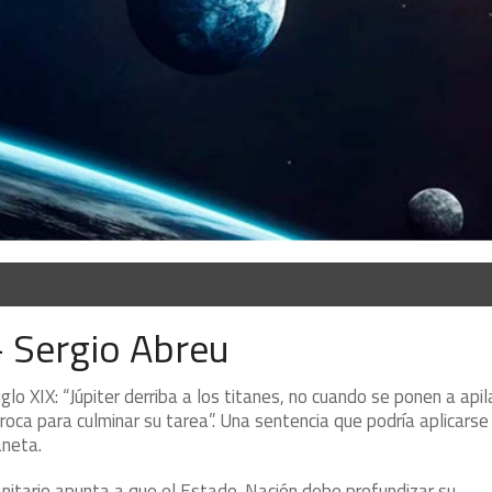
– Sergio Abreu
lo XIX: “Júpiter derriba a los titanes, no cuando se ponen a apil
oca para culminar su tarea”. Una sentencia que podría aplicarse
aneta.
anitario apunta a que el Estado-Nación debe profundizar su