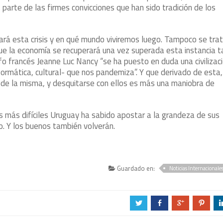
parte de las firmes convicciones que han sido tradición de los
ará esta crisis y en qué mundo viviremos luego. Tampoco se tra
ue la economía se recuperará una vez superada esta instancia t
fo francés Jeanne Luc Nancy “se ha puesto en duda una civilizac
nformática, cultural- que nos pandemiza”. Y que derivado de esta,
 de la misma, y desquitarse con ellos es más una maniobra de
os más difíciles Uruguay ha sabido apostar a la grandeza de sus
po. Y los buenos también volverán.
Guardado en:
Noticias Internacionale
a
b
c
d