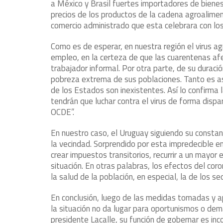
a México y Brasil fuertes importadores de bienes
precios de los productos de la cadena agroalime
comercio administrado que esta celebrara con lo
Como es de esperar, en nuestra región el virus a
empleo, en la certeza de que las cuarentenas a
trabajador informal. Por otra parte, de su durac
pobreza extrema de sus poblaciones. Tanto es así 
de los Estados son inexistentes. Así lo confirma 
tendrán que luchar contra el virus de forma dispa
OCDE”.
En nuestro caso, el Uruguay siguiendo su constant
la vecindad. Sorprendido por esta impredecible em
crear impuestos transitorios, recurrir a un mayor
situación. En otras palabras, los efectos del cor
la salud de la población, en especial, la de los s
En conclusión, luego de las medidas tomadas y ap
la situación no da lugar para oportunismos o dem
presidente Lacalle, su función de gobernar es inco