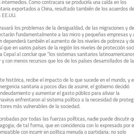
 intermedios. Como contracara se produciría una caída en los
ntaria exportados a China, resultado también de los acuerdos d
s EE.UU.
gravará los problemas de la desigualdad, de las migraciones y de
fectarán fundamentalmente a las micro y pequeñas empresas y 
ión dependerá también el aumento de los niveles de pobreza y d
que en varios países de la región los niveles de protección soci
la Cepal al concluir que “los sistemas sanitarios latinoamericano
r y con menos recursos que los de los países desarrollados de la
e histórica, recibe el impacto de lo que sucede en el mundo, y 
ergencia sanitaria a pocos días de asumir, el gobierno decidió
 endeudamiento y aumentar el gasto público para aliviar la
onavirus enfrentaron al sistema político a la necesidad de proteg
ectores más vulnerables de la sociedad.
robadas por todas las fuerzas políticas, nadie puede discutir q
agogia; de tal forma, que en coincidencia con lo expresado por e
mpatible con incurrir en política menuda o partidaria; no solo