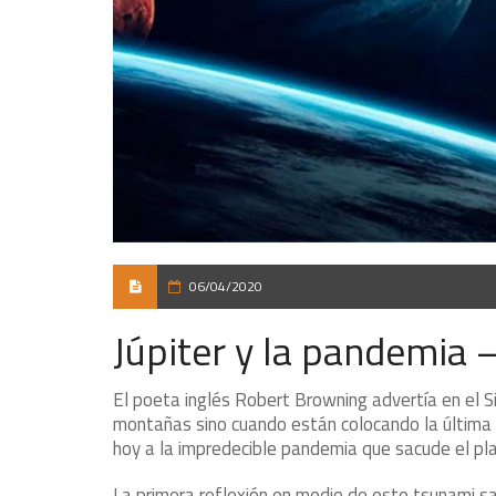
06/04/2020
Júpiter y la pandemia 
El poeta inglés Robert Browning advertía en el Sig
montañas sino cuando están colocando la última r
hoy a la impredecible pandemia que sacude el pl
La primera reflexión en medio de este tsunami s