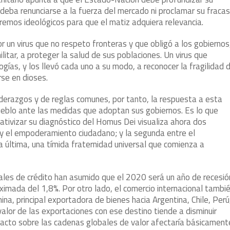
e deba renunciarse a la fuerza del mercado ni proclamar su fracas
tremos ideológicos para que el matiz adquiera relevancia.
 un virus que no respeto fronteras y que obligó a los gobiernos
militar, a proteger la salud de sus poblaciones. Un virus que
ogías, y los llevó cada uno a su modo, a reconocer la fragilidad 
se en dioses.
iderazgos y de reglas comunes, por tanto, la respuesta a esta
ueblo ante las medidas que adoptan sus gobiernos. Es lo que
lativizar su diagnóstico del Homus Dei visualiza ahora dos
ia y el empoderamiento ciudadano; y la segunda entre el
La última, una tímida fraternidad universal que comienza a
ales de crédito han asumido que el 2020 será un año de recesió
ximada del 1,8%. Por otro lado, el comercio internacional tambi
na, principal exportadora de bienes hacia Argentina, Chile, Perú
valor de las exportaciones con ese destino tiende a disminuir
acto sobre las cadenas globales de valor afectaría básicament