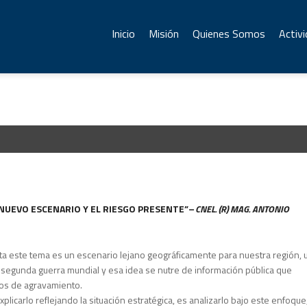
Inicio
Misión
Quienes Somos
Activ
 NUEVO ESCENARIO Y EL RIESGO PRESENTE”
–
CNEL. (R) MAG. ANTONIO
a este tema es un escenario lejano geográficamente para nuestra región, 
 segunda guerra mundial y esa idea se nutre de información pública que
clos de agravamiento.
xplicarlo reflejando la situación estratégica, es analizarlo bajo este enfoque