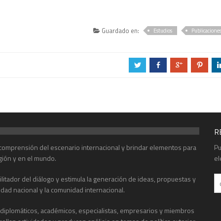
Guardado en:
Estudios
Publicacione
a
b
c
d
R
r comprensión del escenario internacional y brindar elementos para
Pu
gión y en el mundo.
el
acilitador del diálogo y estimula la generación de ideas, propuestas y
edad nacional y la comunidad internacional.
, diplomáticos, académicos, especialistas, empresarios y miembros