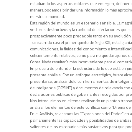
estudiando los aspectos militares que emergen, definien
manera podemos brindar una información lo más aproximada 
nuestra comunidad.
Esta región del mundo es un escenario sensible. La magnit
vectores destructivos y la cantidad de afectaciones que s
prospectivamente poco predecible tanto en su evolución
Transcurrido casi el primer quinto de Siglo XXI, esta leja
comunicaciones, la fluidez del conocimiento e intensificac
suficientemente relativos, como para no quedar ajenos de l
Corea. Nada resultaría más inconveniente para el comerci
En procura de entender la estructura de lo que está en j
presente análisis. Con un enfoque estratégico, busca alc
presentarse, analizándolo con herramientas de inteligenci
de inteligencia (OPSINT) y documentos de relevancia con 
declaraciones públicas de gobernantes recogidas por pre
Nos introducimos en el tema realizando un planteo transv
analizar los elementos de este conflicto como “Dilema de 
En el Análisis, revisamos las “Expresiones del Poder” en 
palmariamente las capacidades y posibilidades de ambas
salientes de los escenarios más sustantivos para que p