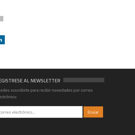
s
j
EGISTRESE AL NEWSLETTER
edes suscribirte para recibir novedades por correo
ectrónico: