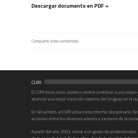
Descargar documento en PDF »
Compartir este contenido:
CURI
El CURI tiene como objetivo central contribuir a una mejo
alcanzar una mejor inserción externa del Uruguay en la re
En tal sentido, el CURI actúa como interfaz disciplinario, f
acciones entre los diversos actores y sectores de la soci
A partir del año 2003, reúne a un grupo de profesionales