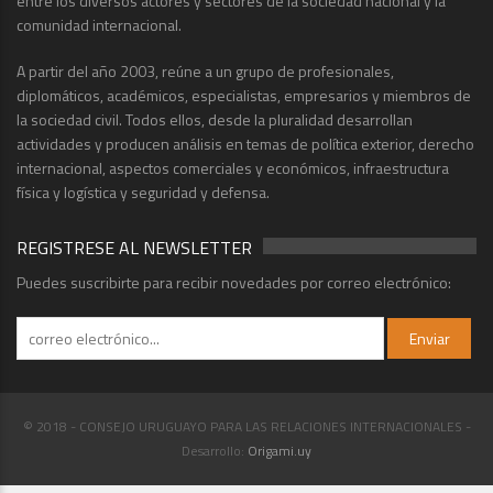
entre los diversos actores y sectores de la sociedad nacional y la
comunidad internacional.
A partir del año 2003, reúne a un grupo de profesionales,
diplomáticos, académicos, especialistas, empresarios y miembros de
la sociedad civil. Todos ellos, desde la pluralidad desarrollan
actividades y producen análisis en temas de política exterior, derecho
internacional, aspectos comerciales y económicos, infraestructura
física y logística y seguridad y defensa.
REGISTRESE AL NEWSLETTER
Puedes suscribirte para recibir novedades por correo electrónico:
© 2018 - CONSEJO URUGUAYO PARA LAS RELACIONES INTERNACIONALES -
Desarrollo:
Origami.uy