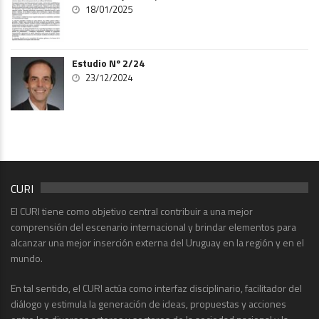
18/01/2025
Estudio Nº 2/24
23/12/2024
CURI
El CURI tiene como objetivo central contribuir a una mejor
comprensión del escenario internacional y brindar elementos para
alcanzar una mejor inserción externa del Uruguay en la región y en el
mundo.
En tal sentido, el CURI actúa como interfaz disciplinario, facilitador del
diálogo y estimula la generación de ideas, propuestas y acciones