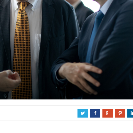
a
b
c
d