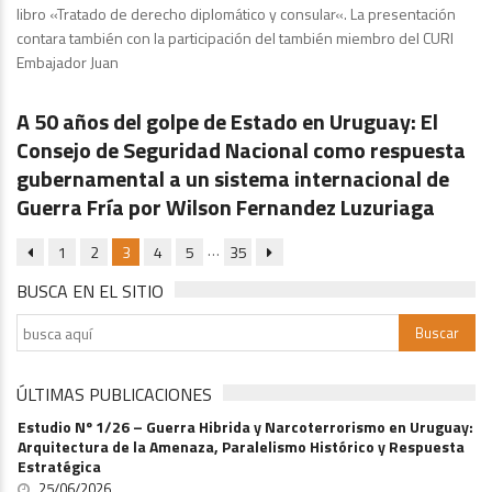
libro «Tratado de derecho diplomático y consular«. La presentación
contara también con la participación del también miembro del CURI
Embajador Juan
Estudios
A 50 años del golpe de Estado en Uruguay: El
Consejo de Seguridad Nacional como respuesta
gubernamental a un sistema internacional de
Guerra Fría por Wilson Fernandez Luzuriaga
…
1
2
3
4
5
35
BUSCA EN EL SITIO
ÚLTIMAS PUBLICACIONES
Estudio Nº 1/26 – Guerra Hibrida y Narcoterrorismo en Uruguay:
Arquitectura de la Amenaza, Paralelismo Histórico y Respuesta
Estratégica
25/06/2026