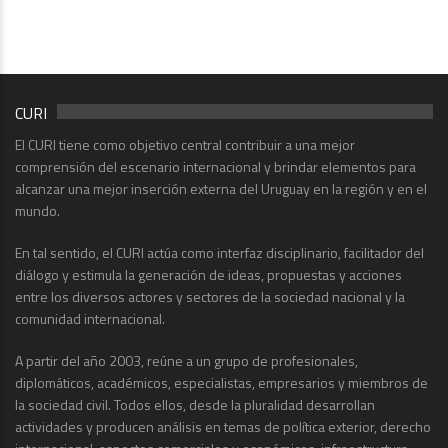
CURI
El CURI tiene como objetivo central contribuir a una mejor
comprensión del escenario internacional y brindar elementos para
alcanzar una mejor inserción externa del Uruguay en la región y en el
mundo.
En tal sentido, el CURI actúa como interfaz disciplinario, facilitador del
diálogo y estimula la generación de ideas, propuestas y acciones
entre los diversos actores y sectores de la sociedad nacional y la
comunidad internacional.
A partir del año 2003, reúne a un grupo de profesionales,
diplomáticos, académicos, especialistas, empresarios y miembros de
la sociedad civil. Todos ellos, desde la pluralidad desarrollan
actividades y producen análisis en temas de política exterior, derecho