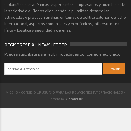
diplomáticos, académicos, especialistas, empresarios y miembros de
la sociedad civil. Todos ellos, desde la pluralidad desarrollan
actividades y producen análisis en temas de política exterior, derecho
internacional, aspectos comerciales y económicos, infraestructura
física y logística y seguridad y defensa.
REGISTRESE AL NEWSLETTER
Puedes suscribirte para recibir novedades por correo electrónico:
© 2018 - CONSEJO URUGUAYO PARA LAS RELACIONES INTERNACIONALES -
Desarrollo:
Origami.uy