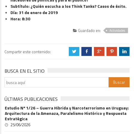
Subtítulo: ¿
Quién escucha a los Think Tanks? Casos de éxito.
Día: 31 de enero de 2019
Hora: 8:30
Guardado en:
Actividades
Compartir este contenido:
a
b
c
d
j
BUSCA EN EL SITIO
ÚLTIMAS PUBLICACIONES
Estudio Nº 1/26 – Guerra Hibrida y Narcoterrorismo en Uruguay:
Arquitectura de la Amenaza, Paralelismo Histórico y Respuesta
Estratégica
25/06/2026