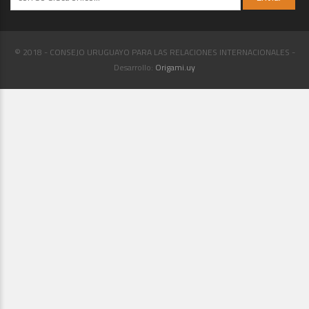
© 2018 - CONSEJO URUGUAYO PARA LAS RELACIONES INTERNACIONALES -
Desarrollo:
Origami.uy