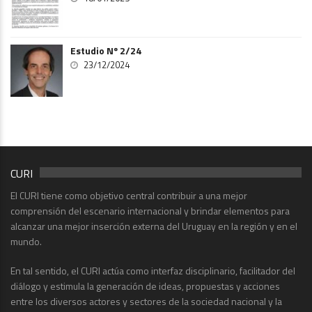
Estudio Nº 2/24
23/12/2024
CURI
El CURI tiene como objetivo central contribuir a una mejor
comprensión del escenario internacional y brindar elementos para
alcanzar una mejor inserción externa del Uruguay en la región y en el
mundo.
En tal sentido, el CURI actúa como interfaz disciplinario, facilitador del
diálogo y estimula la generación de ideas, propuestas y acciones
entre los diversos actores y sectores de la sociedad nacional y la