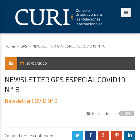
Home
GPS
NEWSLETTER GPS ESPECIAL COVID19 N° 8
28/05/2020
NEWSLETTER GPS ESPECIAL COVID19
N° 8
Newsletter COVID Nº 8
Guardado en:
GPS
Compartir este contenido:
a
b
c
d
j