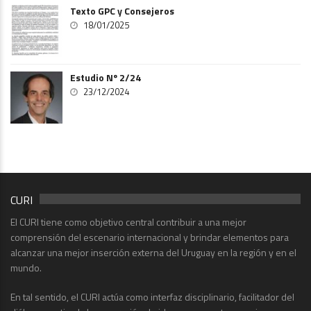
Texto GPC y Consejeros
18/01/2025
Estudio Nº 2/24
23/12/2024
CURI
El CURI tiene como objetivo central contribuir a una mejor
comprensión del escenario internacional y brindar elementos para
alcanzar una mejor inserción externa del Uruguay en la región y en el
mundo.
En tal sentido, el CURI actúa como interfaz disciplinario, facilitador del