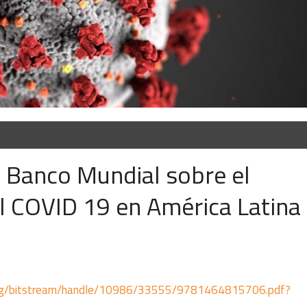
l Banco Mundial sobre el
 COVID 19 en América Latina 
.org/bitstream/handle/10986/33555/9781464815706.pdf?