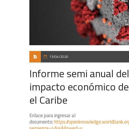
13/04/2020
Informe semi anual de
impacto económico del
el Caribe
Enlace para ingresar al
documento:
https://openknowledge.worldbank
sequence=4&isAllowed=y