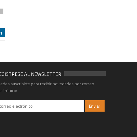
9
j
EGISTRESE AL NEWSLETTER
edes suscribirte para recibir novedades por correo
ectrónico: