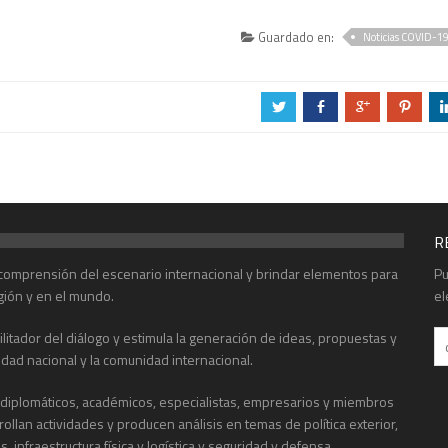
Guardado en:
Noticias COVID-1
a
b
c
d
R
r comprensión del escenario internacional y brindar elementos para
Pu
gión y en el mundo.
el
acilitador del diálogo y estimula la generación de ideas, propuestas y
edad nacional y la comunidad internacional.
, diplomáticos, académicos, especialistas, empresarios y miembros
rrollan actividades y producen análisis en temas de política exterior,
infraestructura física y logística y seguridad y defensa.