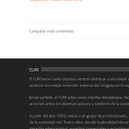
Compartir este contenido:
CURI
El CURI tiene como objetivo central contribuir a una mejo
alcanzar una mejor inserción externa del Uruguay en la re
En tal sentido, el CURI actúa como interfaz disciplinario, f
acciones entre los diversos actores y sectores de la soci
A partir del año 2003, reúne a un grupo de profesionales
de la sociedad civil. Todos ellos, desde la pluralidad desa
derecho internacional, aspectos comerciales y económicos, 