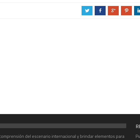
a
b
c
d
R
r comprensión del escenario internacional y brindar elementos para
Pu