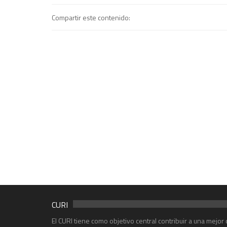
Compartir este contenido:
CURI
El CURI tiene como objetivo central contribuir a una mejo