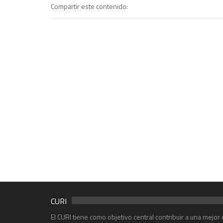
Compartir este contenido:
CURI
El CURI tiene como objetivo central contribuir a una mejo