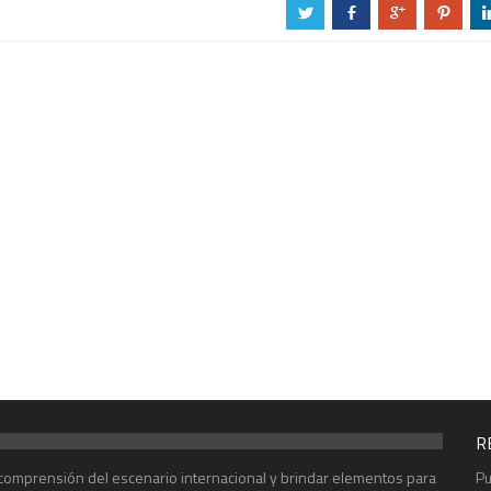
a
b
c
d
R
r comprensión del escenario internacional y brindar elementos para
Pu