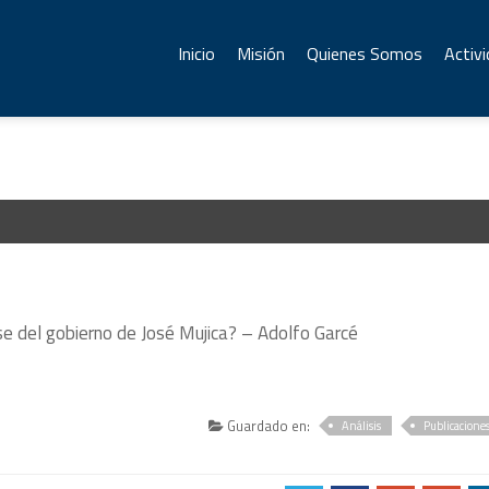
Inicio
Misión
Quienes Somos
Activ
rse del gobierno de José Mujica? – Adolfo Garcé
Guardado en:
Análisis
Publicacione