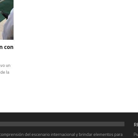
n con
uvo un
 de la
R
r comprensión del escenario internacional y brindar elementos para
Pu