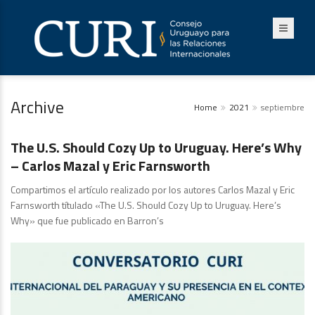
Archive
Home
2021
septiembre
Publicaciones
The U.S. Should Cozy Up to Uruguay. Here’s Why
– Carlos Mazal y Eric Farnsworth
Compartimos el artículo realizado por los autores Carlos Mazal y Eric
Farnsworth títulado «The U.S. Should Cozy Up to Uruguay. Here’s
Why» que fue publicado en Barron’s