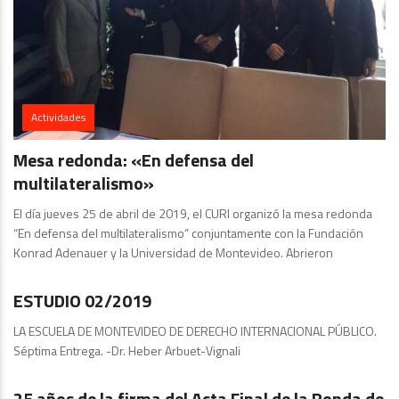
Actividades
Mesa redonda: «En defensa del
multilateralismo»
El día jueves 25 de abril de 2019, el CURI organizó la mesa redonda
“En defensa del multilateralismo” conjuntamente con la Fundación
Konrad Adenauer y la Universidad de Montevideo. Abrieron
Estudios
ESTUDIO 02/2019
LA ESCUELA DE MONTEVIDEO DE DERECHO INTERNACIONAL PÚBLICO.
Séptima Entrega. -Dr. Heber Arbuet-Vignali
Artículos y Comentarios
25 años de la firma del Acta Final de la Ronda de