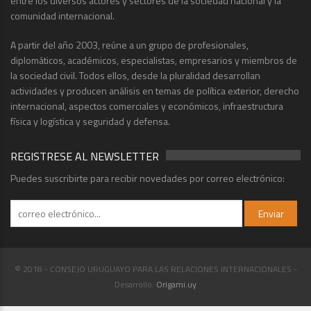
entre los diversos actores y sectores de la sociedad nacional y la
comunidad internacional.
A partir del año 2003, reúne a un grupo de profesionales,
diplomáticos, académicos, especialistas, empresarios y miembros de
la sociedad civil. Todos ellos, desde la pluralidad desarrollan
actividades y producen análisis en temas de política exterior, derecho
internacional, aspectos comerciales y económicos, infraestructura
física y logística y seguridad y defensa.
REGISTRESE AL NEWSLETTER
Puedes suscribirte para recibir novedades por correo electrónico:
© 2018 - CONSEJO URUGUAYO PARA LAS RELACIONES INTERNACIONALES -
Desarrollo:
Origami.uy