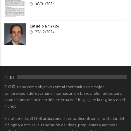
18/01/2025
Estudio Nº 2/24
23/12/2024
CURI
El CURI tiene como objetivo central contribuir a una mejor
comprensión del escenario internacional y brindar elementos para
alcanzar una mejor inserción externa del Uruguay en la región y en el
mundo.
En tal sentido, el CURI actúa como interfaz disciplinario, facilitador del
diálogo y estimula la generación de ideas, propuestas y acciones