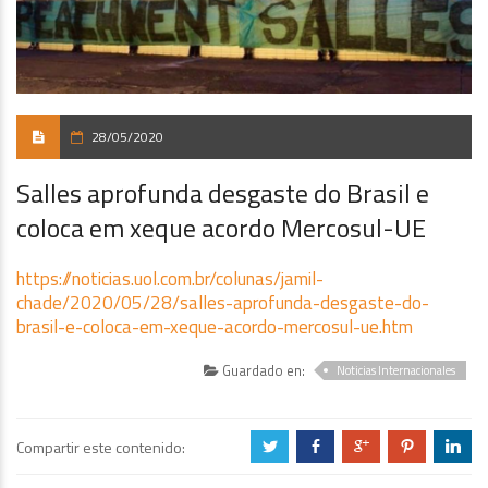
28/05/2020
Salles aprofunda desgaste do Brasil e
coloca em xeque acordo Mercosul-UE
https://noticias.uol.com.br/colunas/jamil-
chade/2020/05/28/salles-aprofunda-desgaste-do-
brasil-e-coloca-em-xeque-acordo-mercosul-ue.htm
Guardado en:
Noticias Internacionales
Compartir este contenido:
a
b
c
d
j