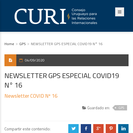
Home
GPS
NEWSLETTER GPS ESPECIAL COVID19 N° 16
04/09/2020
NEWSLETTER GPS ESPECIAL COVID19
N° 16
Newsletter COVID Nº 16
Guardado en:
GPS
Compartir este contenido:
a
b
c
d
j