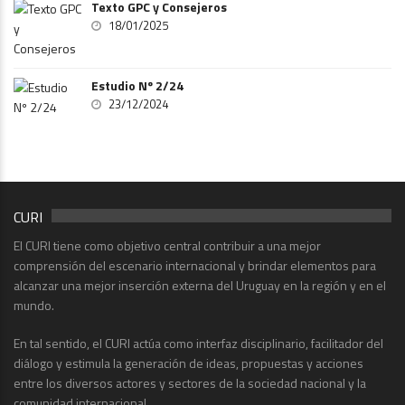
Texto GPC y Consejeros
18/01/2025
Estudio Nº 2/24
23/12/2024
CURI
El CURI tiene como objetivo central contribuir a una mejor
comprensión del escenario internacional y brindar elementos para
alcanzar una mejor inserción externa del Uruguay en la región y en el
mundo.
En tal sentido, el CURI actúa como interfaz disciplinario, facilitador del
diálogo y estimula la generación de ideas, propuestas y acciones
entre los diversos actores y sectores de la sociedad nacional y la
comunidad internacional.