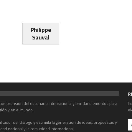
Philippe
Sauval
R
r comprensión del escenario internacional y brindar elementos para
Pu
gión y en el mundo.
el
acilitador del diálogo y estimula la generación de ideas, propuestas y
edad nacional y la comunidad internacional.