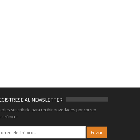
EGISTRESE AL NEWSLETTER
edes suscribirte para recibir novedades por correo
ectrónico: