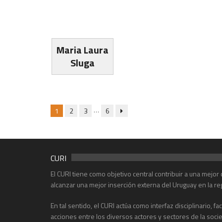
Maria Laura
Sluga
…
1
2
3
6
CURI
El CURI tiene como objetivo central contribuir a una mejo
alcanzar una mejor inserción externa del Uruguay en la re
En tal sentido, el CURI actúa como interfaz disciplinario, f
acciones entre los diversos actores y sectores de la soci