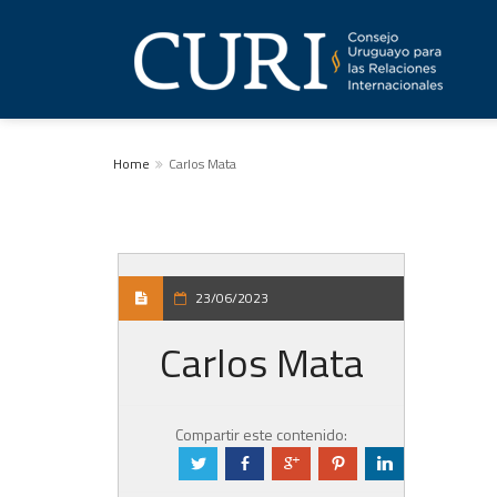
Home
Carlos Mata
23/06/2023
Carlos Mata
Compartir este contenido:
a
b
c
d
j