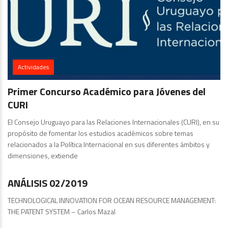
Actividades
Primer Concurso Académico para Jóvenes del
CURI
El Consejo Uruguayo para las Relaciones Internacionales (CURI), en su
propósito de fomentar los estudios académicos sobre temas
relacionados a la Política Internacional en sus diferentes ámbitos y
dimensiones, extiende
Análisis
ANÁLISIS 02/2019
TECHNOLOGICAL INNOVATION FOR OCEAN RESOURCE MANAGEMENT:
THE PATENT SYSTEM – Carlos Mazal
Análisis