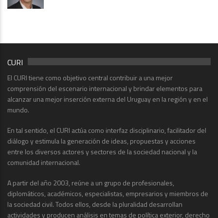
CURI
El CURI tiene como objetivo central contribuir a una mejor
comprensión del escenario internacional y brindar elementos para
alcanzar una mejor inserción externa del Uruguay en la región y en el
mundo.
En tal sentido, el CURI actúa como interfaz disciplinario, facilitador del
diálogo y estimula la generación de ideas, propuestas y acciones
entre los diversos actores y sectores de la sociedad nacional y la
comunidad internacional.
A partir del año 2003, reúne a un grupo de profesionales,
diplomáticos, académicos, especialistas, empresarios y miembros de
la sociedad civil. Todos ellos, desde la pluralidad desarrollan
actividades y producen análisis en temas de política exterior, derecho