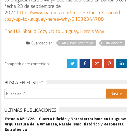
fecha 23 de septiembre de
2021
https://www.barrons.com/articles/the-u-s-should-
cozy-up-to-uruguay-heres-why-51632344788
The U.S. Should Cozy Up to Uruguay. Here’s Why
Guardado en:
Artículos y Comentarios
Publicaciones
Compartir este contenido:
a
b
c
d
j
BUSCA EN EL SITIO
ÚLTIMAS PUBLICACIONES
Estudio Nº 1/26 – Guerra Hibrida y Narcoterrorismo en Uruguay:
Arquitectura de la Amenaza, Paralelismo Histórico y Respuesta
Estratégica